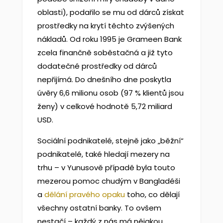
oblasti), podařilo se mu od dárců získat
prostředky na krytí těchto zvýšených
nákladů. Od roku 1995 je Grameen Bank
zcela finančně soběstačná a již tyto
dodatečné prostředky od dárců
nepřijímá. Do dnešního dne poskytla
úvěry 6,6 milionu osob (97 % klientů jsou
ženy) v celkové hodnotě 5,72 miliard
USD.
Sociální podnikatelé, stejně jako „běžní“
podnikatelé, také hledají mezery na
trhu – v Yunusově případě byla touto
mezerou pomoc chudým v Bangladéši
a
dělání pravého opaku
toho, co dělají
všechny ostatní banky. To ovšem
nestačí – každý z nás má nějakou