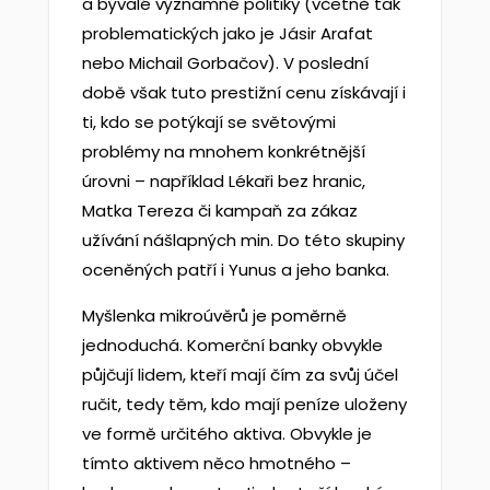
a bývalé významné politiky (včetně tak
problematických jako je Jásir Arafat
nebo Michail Gorbačov). V poslední
době však tuto prestižní cenu získávají i
ti, kdo se potýkají se světovými
problémy na mnohem konkrétnější
úrovni – například Lékaři bez hranic,
Matka Tereza či kampaň za zákaz
užívání nášlapných min. Do této skupiny
oceněných patří i Yunus a jeho banka.
Myšlenka mikroúvěrů je poměrně
jednoduchá. Komerční banky obvykle
půjčují lidem, kteří mají čím za svůj účel
ručit, tedy těm, kdo mají peníze uloženy
ve formě určitého aktiva. Obvykle je
tímto aktivem něco hmotného –