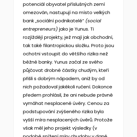
potenciál obyvatel příslušných zemí
omezován, nastupují na místo velkých
bank „sociální podnikatelé“
(social
entrepreneurs)
jako je Yunus. Ti
rozjíždějí projekty, jež mají jak obchodní,
tak také filantropickou složku. Proto jsou
ochotni vstoupit do většího rizika než
běžné banky. Yunus začal ze svého
půjčovat drobné částky chudým, kteří
přišli s dobrým nápadem, aniž by od
nich požadoval jakékoli ručení. Dokonce
předem prohlásil, že ani nebude právně
vymáhat nesplacené úvěry. Cenou za
podstupování zvýšeného rizika byla
vyšší míra nesplacených úvěrů. Protože
však měl jeho projekt výsledky (v
podobě snížení míry chudoby v dané