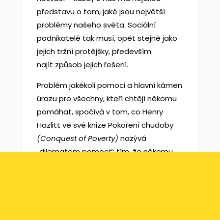
představu o tom, jaké jsou největší
problémy našeho světa. Sociální
podnikatelé tak musí, opět stejně jako
jejich tržní protějšky, především
najít způsob jejich řešení.
Problém jakékoli pomoci a hlavní kámen
úrazu pro všechny, kteří chtějí někomu
pomáhat, spočívá v tom, co Henry
Hazlitt ve své knize Pokoření chudoby
(Conquest of Poverty)
nazývá
„dilematem pomoci“: tím, že někomu
pomůžete, oslabíte jeho motivaci k
tomu, aby si pomohl sám. V
dlouhodobém horizontu tak vaše dobře
míněná pomoc může naopak uškodit,
protože se na ní příjemce stane