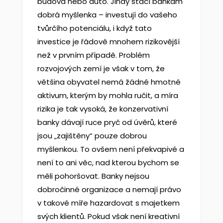
budova nebo auto. Jindy stačí bankám
dobrá myšlenka – investují do vašeho
tvůrčího potenciálu, i když tato
investice je řádově mnohem rizikovější
než v prvním případě. Problém
rozvojových zemí je však v tom, že
většina obyvatel nemá žádné hmotné
aktivum, kterým by mohla ručit, a míra
rizika je tak vysoká, že konzervativní
banky dávají ruce pryč od úvěrů, které
jsou „zajištěny“ pouze dobrou
myšlenkou. To ovšem není překvapivé a
není to ani věc, nad kterou bychom se
měli pohoršovat. Banky nejsou
dobročinné organizace a nemají právo
v takové míře hazardovat s majetkem
svých klientů. Pokud však není kreativní