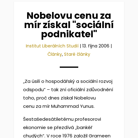
Nobelovu cenu za
mír získal "sociální
podnikatel"
Institut Liberálních Studií
|
13. října 2006
|
Články
,
Staré články
„Za úsilí o hospodářský a sociální rozvoj
odspodu“ – tak zní oficiální zdůvodnění
toho, proč dnes získal Nobelovu
cenu za mír Muhammad Yunus.
Šestašedesátiletému profesorovi
ekonomie se přezdívá „bankéř
chudých“. V roce 1976 založil Grameen