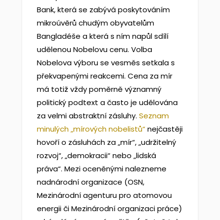
Bank, která se zabývá poskytováním
mikroúvěrů chudým obyvatelům
Bangladéše a která s ním napůl sdílí
udělenou Nobelovu cenu. Volba
Nobelova výboru se vesměs setkala s
překvapenými reakcemi. Cena za mír
má totiž vždy poměrně významný
politický podtext a často je udělována
za velmi abstraktní zásluhy.
Seznam
minulých „mírových nobelistů“
nejčastěji
hovoří o zásluhách za „mír“, „udržitelný
rozvoj“, „demokracii“ nebo „lidská
práva“. Mezi oceněnými nalezneme
nadnárodní organizace (OSN,
Mezinárodní agenturu pro atomovou
energii či Mezinárodní organizaci práce)