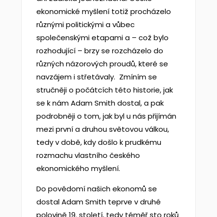
ekonomické myšlení totiž procházelo
různými politickými a vůbec
společenskými etapami a – což bylo
rozhodující – brzy se rozcházelo do
různých názorových proudů, které se
navzájem i střetávaly. Zmíním se
stručněji o počátcích této historie, jak
se k nám Adam Smith dostal, a pak
podrobněji o tom, jak byl u nás přijímán
mezi první a druhou světovou válkou,
tedy v době, kdy došlo k prudkému
rozmachu vlastního českého
ekonomického myšlení.
Do povědomí našich ekonomů se
dostal Adam Smith teprve v druhé
polovině 19. století, tedy téměř sto roků