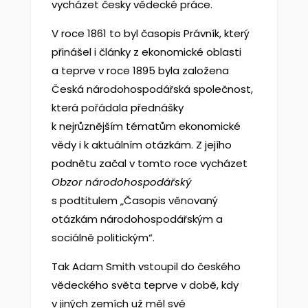
vycházet česky vědecké práce.
V roce 1861 to byl časopis Právník, který
přinášel i články z ekonomické oblasti
a teprve v roce 1895 byla založena
Česká národohospodářská společnost,
která pořádala přednášky
k nejrůznějším tématům ekonomické
vědy i k aktuálním otázkám. Z jejího
podnětu začal v tomto roce vycházet
Obzor n
árodohospod
á
řsk
ý
s podtitulem „Časopis věnovaný
otázkám národohospodářským a
sociálně politickým“.
Tak Adam Smith vstoupil do českého
vědeckého světa teprve v době, kdy
v jiných zemích už měl své