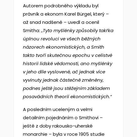
Autorem podrobného výkladu byl
právník a ekonom Karel Bürgel, který –
až snad nadšeně – uvedl a ocenil
Smitha:
„Tyto myšlénky zp
ůsobily tak
řka
úplnou revoluci ve v
šech b
ěžn
ých
n
ázorech ekonomistick
ých, a Smith
takto tvo
ř
í skute
čnou epochu v
celistv
é
historii lidsk
é v
ědomosti, ano my
šl
énky
v
jeho d
íle vysloven
é, a
č jednak v
íce
vyvinuty jednak
č
áste
čn
ě zm
ěn
ěny,
podnes ješt
ě jsou st
ěžejn
ím z
ákladem
posav
ádn
ích theori
í ekonomistick
ých.
“
A posledním uceleným a velmi
detailním pojednáním o Smithovi –
ještě z doby rakousko-uherské
monarchie – byla v roce 1905 studie