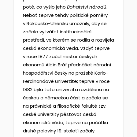
poté, co vyšlo jeho
Bohatství národ
ů
.
Neboť teprve tehdy politické poměry
v Rakousko-Uhersku umožnily, aby se
začalo vytvářet institucionální
prostředí, ve kterém se rodila a rozvíjela
česká ekonomická věda. Vždyť teprve
v roce 1877 začal nestor českých
ekonomů Albín Bráf přednášet národní
hospodářství česky na pražské Karlo-
Ferdinandově univerzitě; teprve v roce
1882 byla tato univerzita rozdělena na
českou a německou část a začala se
na právnické a filosofické fakultě tzv.
české univerzity pěstovat česká
ekonomická věda; teprve na počátku
druhé poloviny 19. století začaly