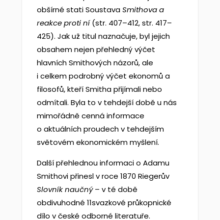
obšírné stati Soustava
Smithova a
reakce proti n
í
(str. 407–412, str. 417–
425). Jak už titul naznačuje, byl jejich
obsahem nejen přehledný výčet
hlavních Smithových názorů, ale
i celkem podrobný výčet ekonomů a
filosofů, kteří Smitha přijímali nebo
odmítali. Byla to v tehdejší době u nás
mimořádně cenná informace
o aktuálních proudech v tehdejším
světovém ekonomickém myšlení.
Další přehlednou informaci o Adamu
Smithovi přinesl v roce 1870 Riegerův
Slovn
ík nau
čn
ý
– v té době
obdivuhodné 11svazkové průkopnické
dílo v české odborné literatuře.