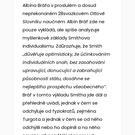
Albína Bráfa v proslulém a dosud
nepřekonaném 28svazkovém
Ottov
ě
Slovn
íku nau
čn
ém
. Albín Bráf zde ne
pouze vykládá, ale spíše analyzuje
myšlenkové základy Smithova
individualismu. Zdůrazňuje, že Smith
„d
ův
ěřuje optimisticky,
že
ú
činkov
án
ím
individu
áln
ích snah, bez zasahov
án
í
upravuj
íc
í, donucuj
íc
í a zabra
ňuj
íc
í
p
ůsobnosti st
átu, dos
áhne se
nejlep
šího prosp
ěchu v
šeobecn
ého
“
.
Bráf v tomto výkladu Smitha jde dál a
přehledně uvádí, jednak v čem se
odchyluje od fyziokratů, zejména
Turgota a jednak v čem se od něho
odchýlili nebo ho doplnili a na něho