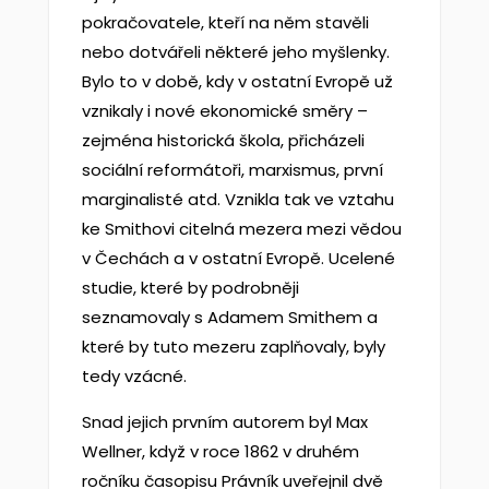
pokračovatele, kteří na něm stavěli
nebo dotvářeli některé jeho myšlenky.
Bylo to v době, kdy v ostatní Evropě už
vznikaly i nové ekonomické směry –
zejména historická škola, přicházeli
sociální reformátoři, marxismus, první
marginalisté atd. Vznikla tak ve vztahu
ke Smithovi citelná mezera mezi vědou
v Čechách a v ostatní Evropě. Ucelené
studie, které by podrobněji
seznamovaly s Adamem Smithem a
které by tuto mezeru zaplňovaly, byly
tedy vzácné.
Snad jejich prvním autorem byl Max
Wellner, když v roce 1862 v druhém
ročníku časopisu Právník uveřejnil dvě