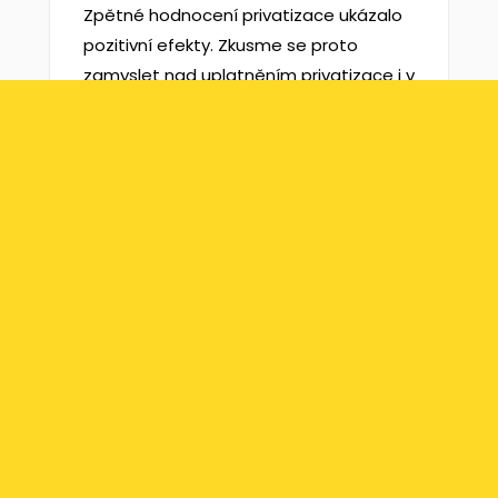
Zpětné hodnocení privatizace ukázalo
pozitivní efekty. Zkusme se proto
zamyslet nad uplatněním privatizace i v
odvětvích, která jsou zatím
neodmyslitelně spojená se státním
monopolem. Ta odvětví, která trpí
největší korupcí, jsou přitom pro
privatizaci nejvhodnější.
Institut Liberálních Studií
Institut liberálních studií je český
klasicky liberální think tank se sídlem v