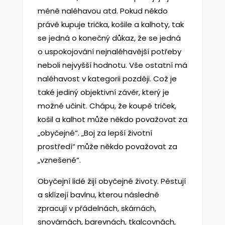
méně naléhavou atd. Pokud někdo
právě kupuje trička, košile a kalhoty, tak
se jedná o konečný důkaz, že se jedná
o uspokojování nejnaléhavější potřeby
neboli nejvyšší hodnotu. Vše ostatní má
naléhavost v kategorii později. Což je
také jediný objektivní závěr, který je
možné učinit. Chápu, že koupě triček,
košil a kalhot může někdo považovat za
„obyčejné“. „Boj za lepší životní
prostředí“ může někdo považovat za
„vznešené“.
Obyčejní lidé žijí obyčejné životy. Pěstují
a sklízejí bavlnu, kterou následně
zpracují v přádelnách, skárnách,
snovárnách, barevnách, tkalcovnách,