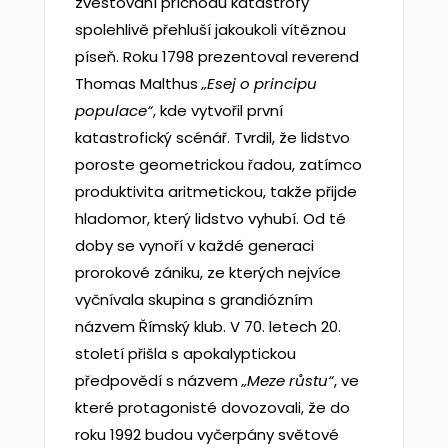
zvěstování příchodu katastrofy
spolehlivě přehluší jakoukoli vítěznou
píseň. Roku 1798 prezentoval reverend
Thomas Malthus
„Esej o principu
populace“
, kde vytvořil první
katastrofický scénář. Tvrdil, že lidstvo
poroste geometrickou řadou, zatímco
produktivita aritmetickou, takže přijde
hladomor, který lidstvo vyhubí. Od té
doby se vynoří v každé generaci
prorokové zániku, ze kterých nejvíce
vyčnívala skupina s grandiózním
názvem Římský klub. V 70. letech 20.
století přišla s apokalyptickou
předpovědí s názvem
„Meze růstu“
, ve
které protagonisté dovozovali, že do
roku 1992 budou vyčerpány světové