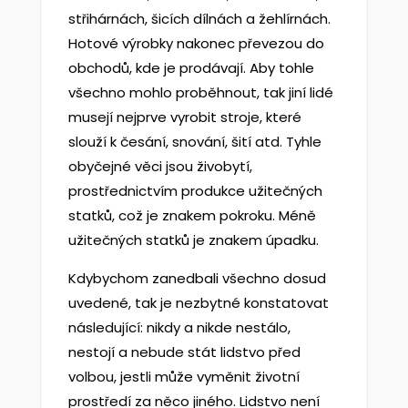
střihárnách, šicích dílnách a žehlírnách.
Hotové výrobky nakonec převezou do
obchodů, kde je prodávají. Aby tohle
všechno mohlo proběhnout, tak jiní lidé
musejí nejprve vyrobit stroje, které
slouží k česání, snování, šití atd. Tyhle
obyčejné věci jsou živobytí,
prostřednictvím produkce užitečných
statků, což je znakem pokroku. Méně
užitečných statků je znakem úpadku.
Kdybychom zanedbali všechno dosud
uvedené, tak je nezbytné konstatovat
následující: nikdy a nikde nestálo,
nestojí a nebude stát lidstvo před
volbou, jestli může vyměnit životní
prostředí za něco jiného. Lidstvo není