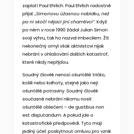
zaplatí Paul Ehrlich. Paul Ehrlich radostně
přijal:
„Simonovu úžasnou nabídku, než
po ní skočí nějací jiní chamtivci“
. Když
po něm v roce 1990 žádal Julian Simon
svoji výhru, tak ho nazval imbecilem. Žít
nekonečný omyl však aktivistovi nijak
nebrání v ohlašování dalších katastrof,
které nikdy nepřijdou.
Soudný člověk nenosí ošuntělé tričko,
košili nebo kalhoty, stejně jako nejí
ošuntělé potraviny. Soudný člověk
současně nebrání nikomu nosit
ošuntělé oblečení – de gustibus non
est disputandum. A pokud jde o
katastrofické předpovědi. Tyto mají
jediný účel: poskytnout omluvu pro vznik