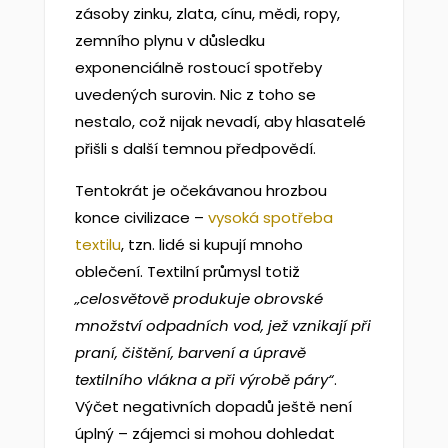
zásoby zinku, zlata, cínu, mědi, ropy,
zemního plynu v důsledku
exponenciálně rostoucí spotřeby
uvedených surovin. Nic z toho se
nestalo, což nijak nevadí, aby hlasatelé
přišli s další temnou předpovědí.
Tentokrát je očekávanou hrozbou
konce civilizace –
vysoká spotřeba
textilu
, tzn. lidé si kupují mnoho
oblečení. Textilní průmysl totiž
„celosvětově produkuje obrovské
množství odpadních vod, jež vznikají při
praní, čištění, barvení a úpravě
textilního vlákna a při výrobě páry“
.
Výčet negativních dopadů ještě není
úplný – zájemci si mohou dohledat