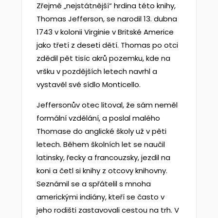
Zřejmě „nejstátnější“ hrdina této knihy,
Thomas Jefferson, se narodil 13. dubna
1743 v kolonii Virginie v Britské Americe
jako třetí z deseti dětí. Thomas po otci
zdědil pět tisíc akrů pozemku, kde na
vršku v pozdějších letech navrhl a
vystavěl své sídlo Monticello.
Jeffersonův otec litoval, že sám neměl
formální vzdělání, a poslal malého
Thomase do anglické školy už v pěti
letech. Během školních let se naučil
latinsky, řecky a francouzsky, jezdil na
koni a četl si knihy z otcovy knihovny.
Seznámil se a spřátelil s mnoha
americkými indiány, kteří se často v
jeho rodišti zastavovali cestou na trh. V