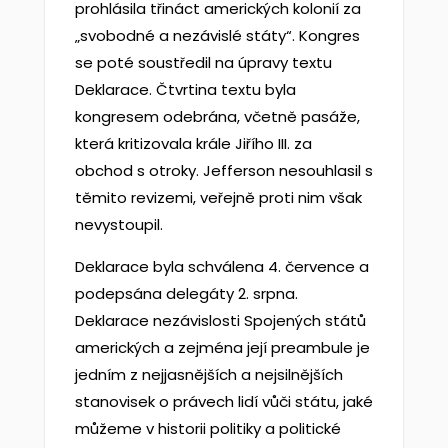
prohlásila třináct amerických kolonií za
„svobodné a nezávislé státy“. Kongres
se poté soustředil na úpravy textu
Deklarace. Čtvrtina textu byla
kongresem odebrána, včetně pasáže,
která kritizovala krále Jiřího III. za
obchod s otroky. Jefferson nesouhlasil s
těmito revizemi, veřejně proti nim však
nevystoupil.
Deklarace byla schválena 4. července a
podepsána delegáty 2. srpna.
Deklarace nezávislosti Spojených států
amerických a zejména její preambule je
jedním z nejjasnějších a nejsilnějších
stanovisek o právech lidí vůči státu, jaké
můžeme v historii politiky a politické