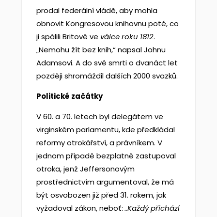
prodal federální vládě, aby mohla
obnovit Kongresovou knihovnu poté, co
ji spálili Britové ve
válce roku 1812
.
„Nemohu žít bez knih,“ napsal Johnu
Adamsovi. A do své smrti o dvanáct let
později shromáždil dalších 2000 svazků.
Politické začátky
V 60. a 70. letech byl delegátem ve
virginském parlamentu, kde předkládal
reformy otrokářství, a právníkem. V
jednom případě bezplatně zastupoval
otroka, jenž Jeffersonovým
prostřednictvím argumentoval, že má
být osvobozen již před 31. rokem, jak
vyžadoval zákon, neboť:
„Každý přichází