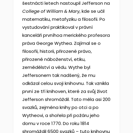
šestnácti letech nastoupil Jefferson na
College of William & Mary
, kde se učil
matematiku, metafyziku a filosofii. Po
vystudování praktikoval v právní
kanceláři prvníhoa merického profesora
práva George Wythea. Zajímal se o
filosofii, historii, přirozené právo,
přirozené náboženství, etiku,
zemědělství a vědu. Wythe byl
Jeffersonem tak nadšený, že mu
odkázal celou svoji knihovnu. Tak vznikla
první ze tří knihoven, které za svůj život
Jefferson shromáždil. Tato měla asi 200
svazků, zejména knihy po otci a po
Wytheovi, a shořela při požáru jeho
domu v roce 1770. Do roku 1814
shromáždil 6500 svazků – tuto knihovnu