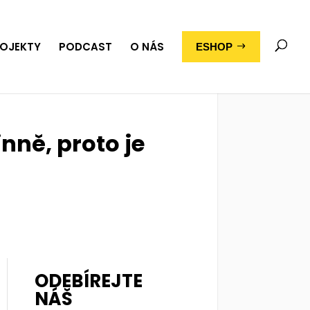
OJEKTY
PODCAST
O NÁS
ESHOP
ně, proto je
ODEBÍREJTE
NÁŠ