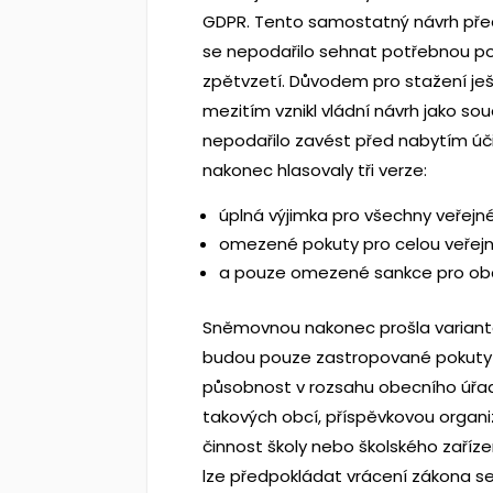
GDPR. Tento samostatný návrh předl
se nepodařilo sehnat potřebnou podp
zpětvzetí. Důvodem pro stažení ješ
mezitím vznikl vládní návrh jako s
nepodařilo zavést před nabytím úč
nakonec hlasovaly tři verze:
úplná výjimka pro všechny veřejné
omezené pokuty pro celou veřejnou
a pouze omezené sankce pro obce k
Sněmovnou nakonec prošla varianta t
budou pouze zastropované pokuty 
působnost v rozsahu obecního úřa
takových obcí, příspěvkovou organ
činnost školy nebo školského zaří
lze předpokládat vrácení zákona se