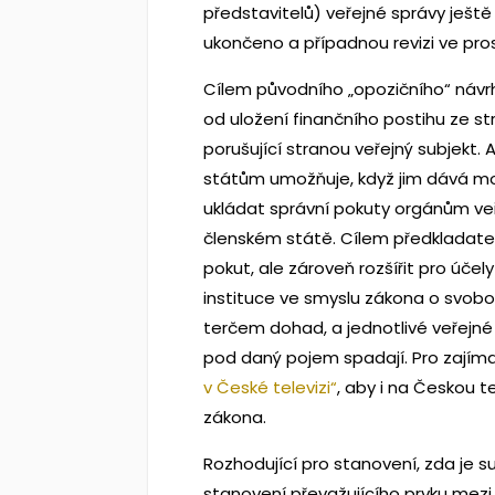
představitelů) veřejné správy ješt
ukončeno a případnou revizi ve pros
Cílem původního „opozičního“ návr
od uložení finančního postihu ze st
porušující stranou veřejný subjekt.
státům umožňuje, když jim dává mož
ukládat správní pokuty orgánům v
členském státě. Cílem předkladatel
pokut, ale zároveň rozšířit pro úče
instituce ve smyslu zákona o svobo
terčem dohad, a jednotlivé veřejn
pod daný pojem spadají. Pro zajím
v České televizi“
, aby i na Českou 
zákona.
Rozhodující pro stanovení, zda je s
stanovení převažujícího prvku mezi 