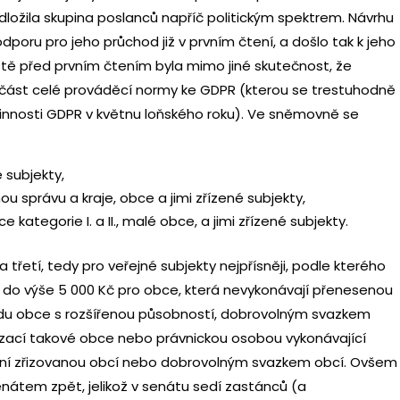
ožila skupina poslanců napříč politickým spektrem. Návrhu
oru pro jeho průchod již v prvním čtení, a došlo tak k jeho
tě před prvním čtením byla mimo jiné skutečnost, že
oučást celé prováděcí normy ke GDPR (kterou se trestuhodně
innosti GDPR v květnu loňského roku). Ve sněmovně se
 subjekty,
 správu a kraje, obce a jimi zřízené subjekty,
ategorie I. a II., malé obce, a jimi zřízené subjekty.
řetí, tedy pro veřejné subjekty nejpřísněji, podle kterého
do výše 5 000 Kč pro obce, která nevykonávají přenesenou
du obce s rozšířenou působností, dobrovolným svazkem
izací takové obce nebo právnickou osobou vykonávající
zení zřizovanou obcí nebo dobrovolným svazkem obcí. Ovšem
nátem zpět, jelikož v senátu sedí zastánců (a