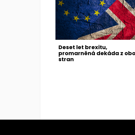
Deset let brexitu,
promarněná dekáda z ob
stran