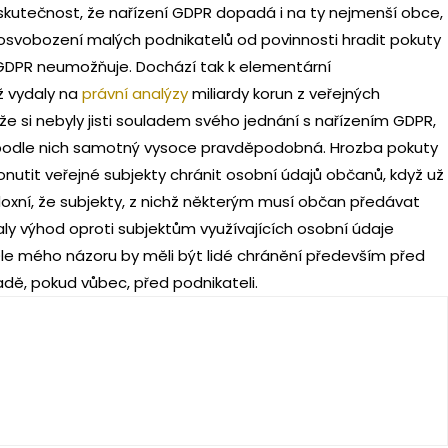
 skutečnost, že nařízení GDPR dopadá i na ty nejmenší obce,
 osvobození malých podnikatelů od povinnosti hradit pokuty
í GDPR neumožňuje. Dochází tak k elementární
iž vydaly na
právní analýzy
miliardy korun z veřejných
že si nebyly jisti souladem svého jednání s nařízením GDPR,
i podle nich samotný vysoce pravděpodobná. Hrozba pokuty
onutit veřejné subjekty chránit osobní údajů občanů, když už
doxní, že subjekty, z nichž některým musí občan předávat
aly výhod oproti subjektům využívajících osobní údaje
Dle mého názoru by měli být lidé chránění především před
řadě, pokud vůbec, před podnikateli.