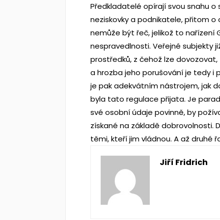
Předkladatelé opírají svou snahu o
neziskovky a podnikatele, přitom o
nemůže být řeč, jelikož to nařízen
nespravedlnosti. Veřejné subjekty j
prostředků, z čehož lze dovozovat, 
a hrozba jeho porušování je tedy 
je pak adekvátním nástrojem, jak d
byla tato regulace přijata. Je para
své osobní údaje povinně, by požív
získané na základě dobrovolnosti. 
těmi, kteří jim vládnou. A až druhé 
Jiří Fridrich