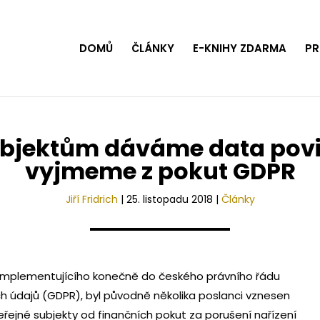
DOMŮ
ČLÁNKY
E-KNIHY ZDARMA
PR
bjektům dáváme data povin
vyjmeme z pokut GDPR
Jiří Fridrich
|
25. listopadu 2018
|
Články
na implementujícího konečně do českého právního řádu
h údajů (GDPR), byl původně několika poslanci vznesen
eřejné subjekty od finančních pokut za porušení nařízení