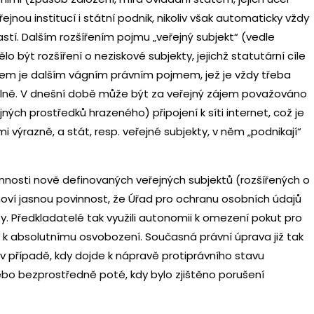
jnou institucí i státní podnik, nikoliv však automaticky vždy
stí. Dalším rozšířením pojmu „veřejný subjekt“ (vedle
lo být rozšíření o neziskové subjekty, jejichž statutární cíle
jem je dalším vágním právním pojmem, jež je vždy třeba
uálně. V dnešní době může být za veřejný zájem považováno
ných prostředků hrazeného) připojení k síti internet, což je
 výrazně, a stát, resp. veřejné subjekty, v něm „podnikají“
osti nově definovaných veřejných subjektů (rozšířených o
anoví jasnou povinnost, že Úřad pro ochranu osobních údajů
y. Předkladatelé tak využili autonomii k omezení pokut pro
k absolutnímu osvobození. Současná právní úprava již tak
v případě, kdy dojde k nápravě protiprávního stavu
bo bezprostředně poté, kdy bylo zjištěno porušení