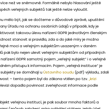
ě více než ve sněmovně. Formálně nebylo hlasování ještě
pěch veřejných subjektů tak ještě nelze vyloučit.
hu mělo být, jak se dočteme v důvodové zprávě, upuštění
rany Úřadu na ochranu osobních údajů v případě, kdy je
 Aktivovat takovou úlevu nařízení GDPR jednotlivým členským
nost stanovit si pravidla, zda a do jaké míry je možno
eřejné moci a veřejným subjektům usazeným v daném
ů pak bylo nejen ulevit veřejným subjektům od případných
ly nařízení GDPR samotný pojem „veřejný subjekt“ i o veřejné
dném přístupu k informacím. Pojem „veřejná instituce“ je
é subjekty se domáhají u
Ústavního soudu
(pdf) výkladu, zdali
avost – tento pojem byl do zákona vtělen po tzv.
„krizi
televizi dopadla povinnost zveřejňovat informace podle
ubjekt veřejnou institucí, je pak soubor mnoha faktorů a
nimi (způsob založení, míra ovládání státem, jejich účel