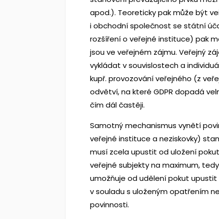
apod.). Teoreticky pak může být veře
i obchodní společnost se státní úča
rozšíření o veřejné instituce) pak mě
jsou ve veřejném zájmu. Veřejný zá
vykládat v souvislostech a individ
kupř. provozování veřejného (z veřej
odvětví, na které GDPR dopadá velmi
čím dál častěji.
Samotný mechanismus vynětí povinn
veřejné instituce a neziskovky) st
musí zcela upustit od uložení pokut
veřejné subjekty na maximum, tedy 
umožňuje od udělení pokut upustit 
v souladu s uloženým opatřením ne
povinnosti.