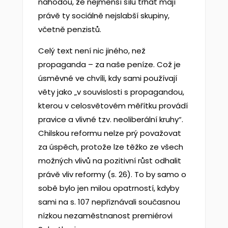
náhodou, že nejmenší sílu trhat mají
právě ty sociálně nejslabší skupiny,
včetně penzistů.
Celý text není nic jiného, než
propaganda – za naše peníze. Což je
úsměvné ve chvíli, kdy sami používají
věty jako „v souvislosti s propagandou,
kterou v celosvětovém měřítku provádí
pravice a vlivné tzv. neoliberální kruhy“.
Chilskou reformu nelze prý považovat
za úspěch, protože lze těžko ze všech
možných vlivů na pozitivní růst odhalit
právě vliv reformy (s. 26). To by samo o
sobě bylo jen milou opatrností, kdyby
sami na s. 107 nepřiznávali současnou
nízkou nezaměstnanost premiérovi