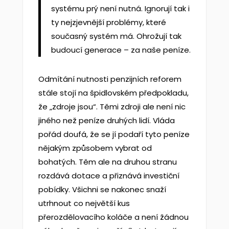
systému prý není nutná. Ignorují tak i
ty nejzjevnější problémy, které
současný systém má. Ohrožují tak
budoucí generace – za naše peníze.
Odmítání nutnosti penzijních reforem
stále stojí na špidlovském předpokladu,
že „zdroje jsou“. Těmi zdroji ale není nic
jiného než peníze druhých lidí. Vláda
pořád doufá, že se jí podaří tyto peníze
nějakým způsobem vybrat od
bohatých. Těm ale na druhou stranu
rozdává dotace a přiznává investiční
pobídky. Všichni se nakonec snaží
utrhnout co největší kus
přerozdělovacího koláče a není žádnou