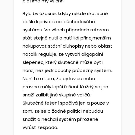
platíme my všichni.
Bylo by úžasné, kdyby někde skutečně
došlo k privatizaci důchodového
systému. Ve všech případech reforem
stát stejně nutil a nutí lidi přinejmenším
nakupovat státní dluhopisy nebo oblast
natolik reguluje, že vytvoří oligopolní
slepenec, který skutečně může být i
horší, než jednoduchý průběžný systém.
Není to o tom, že by levice nebo
pravice měly lepší řešení. Každý se jen
snaží zalíbit jiné skupině voličů.
Skutečné řešení spočívá jen a pouze v
tom, že se o žádné politici nebudou
snažit a nechají systém přirozeně
vyrůst zespoda.