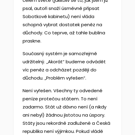
celém světě (jakkoliv se to, jak jsem již
psal, autoři snaží úsměvně připsat
Sobotkově kabinetu) není vláda
schopná vybrat dostatek peněz na
důchody. Co teprve, až tahle bublina
praskne.
Současný systém je samozřejmě
udržitelný. „Akorát“ budeme odvádět
víc peněz a odcházet později do
důchodu. „Problém vyřešen“.
Není vyřešen. Všechny ty odvedené
peníze protečou státem. To není
zadarmo. Stát už dávno není (a nikdy
ani nebyl) žádnou jistotou na úspory.
Státy jsou rekordně zadlužené a Česká
republika není výjimkou. Pokud vládě