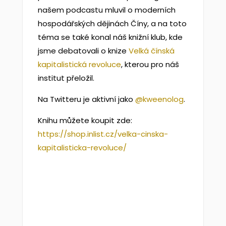
našem podcastu mluvil o moderních
hospodářských dějinách Číny, a na toto
téma se také konal náš knižní klub, kde
jsme debatovali o knize ⁠⁠
⁠Velká čínská
kapitalistická revoluce⁠
⁠⁠, kterou pro náš
institut přeložil.
Na Twitteru je aktivní jako
⁠⁠⁠⁠@kweenolog⁠⁠⁠⁠
.
Knihu můžete koupit zde:
⁠https://shop.inlist.cz/velka-cinska-
kapitalisticka-revoluce/