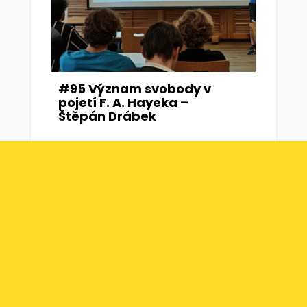
#95 Význam svobody v
pojetí F. A. Hayeka –
Štěpán Drábek
#94 Dvacet let