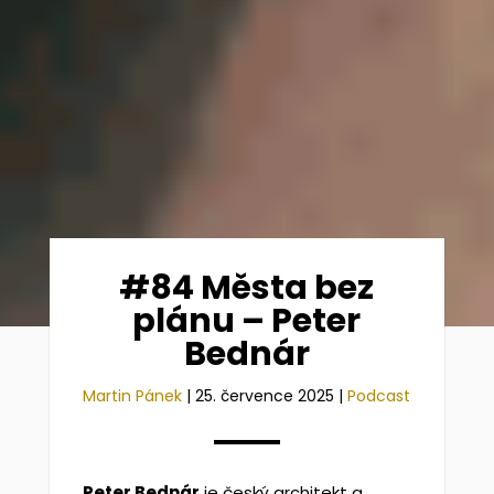
#84 Města bez
plánu – Peter
Bednár
Martin Pánek
|
25. července 2025
|
Podcast
Peter Bednár
je český architekt a