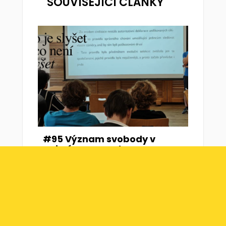
SOUVISEJÍCÍ ČLÁNKY
#95 Význam svobody v
pojetí F. A. Hayeka –
Štěpán Drábek