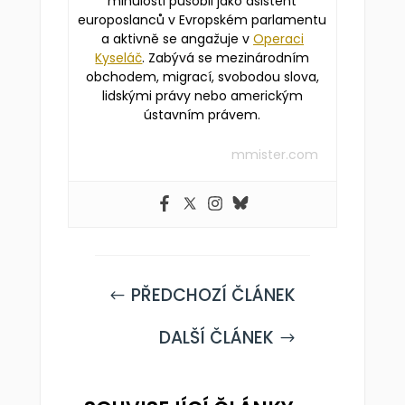
minulosti působil jako asistent
europoslanců v Evropském parlamentu
a aktivně se angažuje v
Operaci
Kyseláč
. Zabývá se mezinárodním
obchodem, migrací, svobodou slova,
lidskými právy nebo americkým
ústavním právem.
mmister.com
PŘEDCHOZÍ ČLÁNEK
#
DALŠÍ ČLÁNEK
$