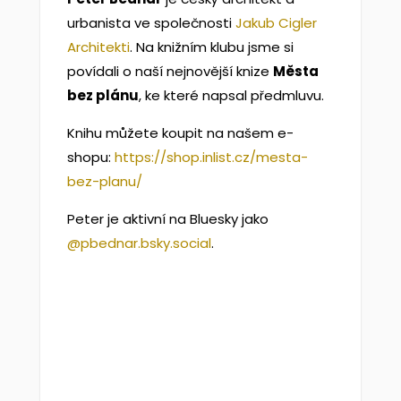
urbanista ve společnosti
⁠Jakub Cigler
Architekti⁠
. Na knižním klubu jsme si
povídali o naší nejnovější knize
Města
bez plánu
, ke které napsal předmluvu.
Knihu můžete koupit na našem e-
shopu:
⁠https://shop.inlist.cz/mesta-
bez-planu/⁠
Peter je aktivní na Bluesky jako
⁠@pbednar.bsky.social⁠
.