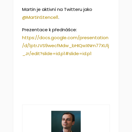
Martin je aktivní na Twitteru jako
⁠@MartinStencel1⁠
.
Prezentace k přednášce:
⁠https://docs.google.com/presentation
/d/1ptrJVS9wecfMdw_bHIQwXNm77XU1j
_Jr/edit?slide=id.p1#slide=id.p1