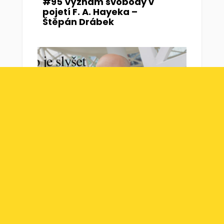
#95 Význam svobody v
pojetí F. A. Hayeka –
Štěpán Drábek
#94 Dvacet let
Freakonomics – Marek
Hudík