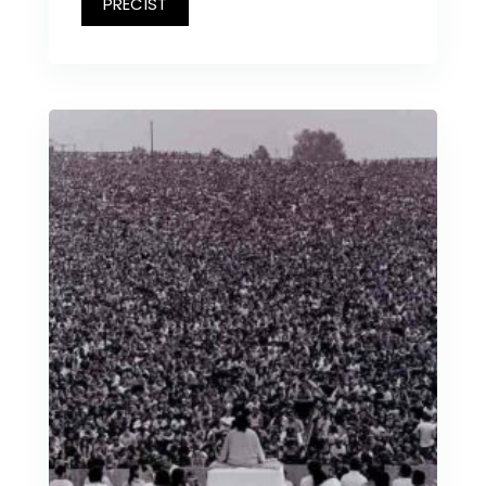
PŘEČÍST