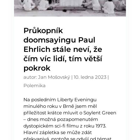
Průkopník
doomsayingu Paul
Ehrlich stále neví, že
čím víc lidí, tím větší
pokrok
autor:
Jan Mošovský
|
10. ledna 2023
|
Polemika
Na posledním Liberty Eveningu
minulého roku v Brně jsem měl
příležitost krátce mluvit o Soylent Green
– dnes možná pozapomenutém
dystopickém sci-fi filmu z roku 1973.
Hlavní zápletka se může zdát
překvapivá, protože se odvíjí od témat,