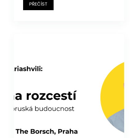
PŘEČÍST