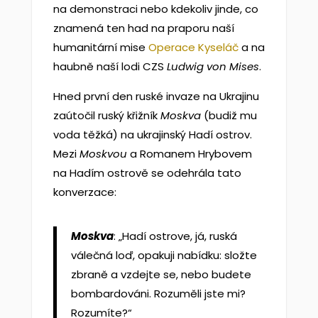
na demonstraci nebo kdekoliv jinde, co
znamená ten had na praporu naší
humanitární mise
Operace Kyseláč
a na
haubně naší lodi CZS
Ludwig von Mises
.
Hned první den ruské invaze na Ukrajinu
zaútočil ruský křižník
Moskva
(budiž mu
voda těžká) na ukrajinský Hadí ostrov.
Mezi
Moskvou
a Romanem Hrybovem
na Hadím ostrově se odehrála tato
konverzace:
Moskva
:
„Hadí ostrove, já, ruská
válečná loď, opakuji nabídku: složte
zbraně a vzdejte se, nebo budete
bombardováni. Rozuměli jste mi?
Rozumíte?“