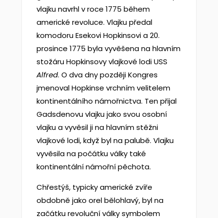
vlajku navrhl v roce 1775 během
americké revoluce. Vlajku předal
komodoru Esekovi Hopkinsovi a 20.
prosince 1775 byla vyvěšena na hlavním
stožáru Hopkinsovy vlajkové lodi USS
Alfred
. O dva dny později Kongres
jmenoval Hopkinse vrchním velitelem
kontinentálního námořnictva. Ten přijal
Gadsdenovu vlajku jako svou osobní
vlajku a vyvěsil ji na hlavním stěžni
vlajkové lodi, když byl na palubě. Vlajku
vyvěsila na počátku války také
kontinentální námořní pěchota.
Chřestýš, typicky americké zvíře
obdobně jako orel bělohlavý, byl na
začátku revoluční války symbolem