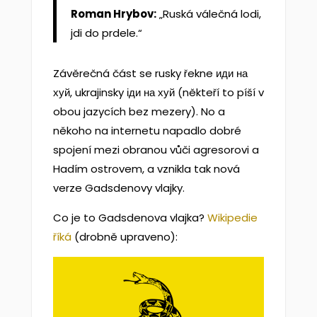
Roman Hrybov:
„Ruská válečná lodi,
jdi do prdele.“
Závěrečná část se rusky řekne иди на
хуй, ukrajinsky іди на хуй (někteří to píší v
obou jazycích bez mezery). No a
někoho na internetu napadlo dobré
spojení mezi obranou vůči agresorovi a
Hadím ostrovem, a vznikla tak nová
verze Gadsdenovy vlajky.
Co je to Gadsdenova vlajka?
Wikipedie
říká
(drobně upraveno):