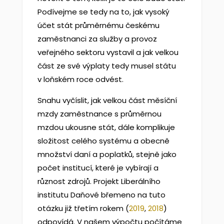
Podívejme se tedy na to, jak vysoký
účet stát průměrnému českému
zaměstnanci za služby a provoz
veřejného sektoru vystavil a jak velkou
část ze své výplaty tedy musel státu
v loňském roce odvést.
Snahu vyčíslit, jak velkou část měsíční
mzdy zaměstnance s průměrnou
mzdou ukousne stát, dále komplikuje
složitost celého systému a obecně
množství daní a poplatků, stejně jako
počet institucí, které je vybírají a
různost zdrojů. Projekt Liberálního
institutu Daňové břemeno na tuto
otázku již třetím rokem (
2019
,
2018
)
odpovídá. V našem výpočtu počítáme