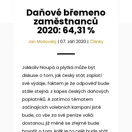
Daňové břemeno
zaměstnanců
2020: 64,31 %
Jan Mošovský
|
07. září 2020
|
Články
Jakkoliv hloupá a plytká může být
diskuse o tom, jak český stát zaplatí
své výdaje, faktem je že odpověď bude
stále stejná: z kapes českých daňových
poplatníků. A zatímco tématem
začínajících volebních kampaní jistě
bude, co vše za své peníze voliči
dostanou, již méně se zřejmě bude
hovořit o tom, kolik je to celé bude stát.