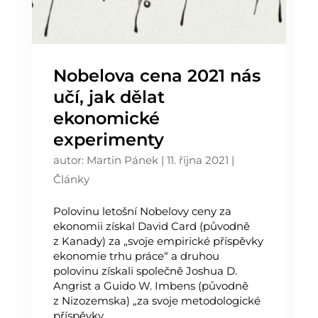
Nobelova cena 2021 nás
učí, jak dělat
ekonomické
experimenty
autor:
Martin Pánek
|
11. října 2021
|
Články
Polovinu letošní Nobelovy ceny za
ekonomii získal David Card (původně
z Kanady) za „svoje empirické příspěvky
ekonomie trhu práce“ a druhou
polovinu získali společně Joshua D.
Angrist a Guido W. Imbens (původně
z Nizozemska) „za svoje metodologické
příspěvky...