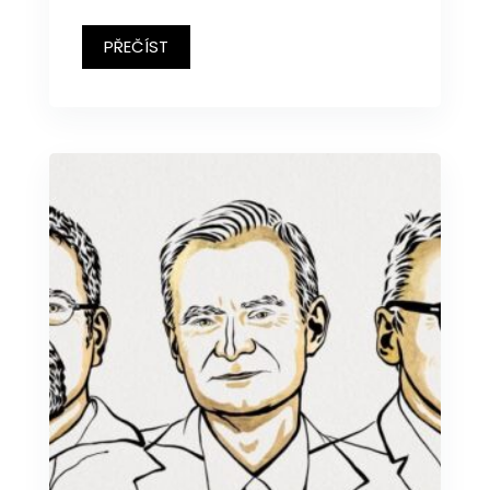
PŘEČÍST