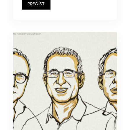
PŘEČÍST