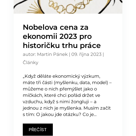
Nobelova cena za
ekonomii 2023 pro
historičku trhu práce
autor:
Martin Pánek
|
09. října 2023
|
Články
„Když děláte ekonomický výzkum,
máte tři části (myšlenku, data, model) –
můžeme o nich přemýšlet jako o
míčkách, které chci pořád držet ve
vzduchu, když s nimi žongluji – a
jednou z nich je myšlenka. Musím začít
s tím: O jakou jde otázku? Co je...
PŘEČÍST