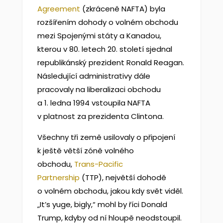
Agreement
(zkráceně NAFTA) byla
rozšířením dohody o volném obchodu
mezi Spojenými státy a Kanadou,
kterou v 80. letech 20. století sjednal
republikánský prezident Ronald Reagan.
Následující administrativy dále
pracovaly na liberalizaci obchodu
a 1. ledna 1994 vstoupila NAFTA
v platnost za prezidenta Clintona.
Všechny tři země usilovaly o připojení
k ještě větší zóně volného
obchodu,
Trans-Pacific
Partnership
(TTP), největší dohodě
o volném obchodu, jakou kdy svět viděl.
„It’s yuge, bigly,“ mohl by říci Donald
Trump, kdyby od ní hloupě neodstoupil.