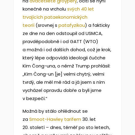
na
dvacetileté groypery
, ocitl se nyní
konečně na vrcholu
svých 40 let
trvajících pataekonomických
teorií
(srovnej s
patafyzikou
) a fakticky
ze dne na den odstoupil od USMCA,
pravděpodobně i od GATT (WTO)
a možná i od dalších dohod, což je krok,
který lépe odpovídá ideologii čučche
Kim Čong-una, o němž Trump prohlásil:
„Kim Čong-un [je] velmi chytrý, velmi
tvrdý, ale měl mě rád a já jsem s ním
vycházel opravdu dobře a byli jsme
v bezpečí.“
Možná by stálo ohlédnout se
za
Smoot-Hawley tarifem
30. let
20. století – dnes, téměř po sto letech,