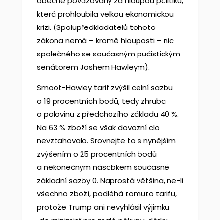
obecně považovaný za hloupou politiku,
která prohloubila velkou ekonomickou
krizi. (Spolupředkladatelů tohoto
zákona nemá – kromě hlouposti – nic
společného se současným pučistickým
senátorem Joshem Hawleym).
Smoot-Hawley tarif zvýšil celní sazbu
o 19 procentních bodů, tedy zhruba
o polovinu z předchozího základu 40 %.
Na 63 % zboží se však dovozní clo
nevztahovalo. Srovnejte to s nynějším
zvýšením o 25 procentních bodů
a nekonečným násobkem současné
základní sazby 0. Naprostá většina, ne-li
všechno zboží, podléhá tomuto tarifu,
protože Trump ani nevyhlásil výjimku