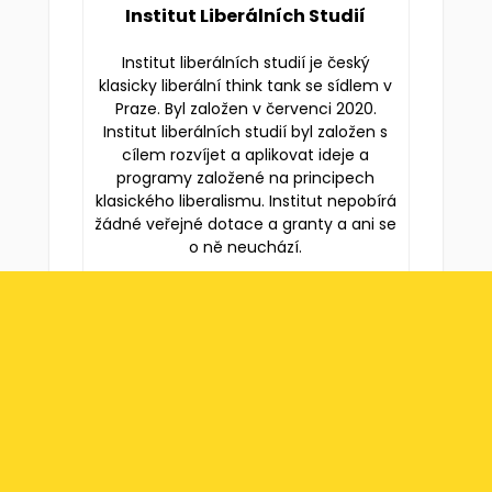
Institut Liberálních Studií
Institut liberálních studií je český
klasicky liberální think tank se sídlem v
Praze. Byl založen v červenci 2020.
Institut liberálních studií byl založen s
cílem rozvíjet a aplikovat ideje a
programy založené na principech
klasického liberalismu. Institut nepobírá
žádné veřejné dotace a granty a ani se
o ně neuchází.
Mezi lety 2020–2024 se jmenoval
Liberální institut a navazuje na tradici
původního českého Liberálního
institutu, který fungoval mezi lety
1989–2020.
inlist.cz