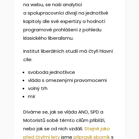
na webu, se naši analytici
a spolupracovníci dívají na jednotlivé
kapitoly dle své expertizy a hodnotí
programové prohlášení z pohledu
klasického liberalismu.
Institut liberálních studií má čtyři hlavní
cíle:
svoboda jednotlivce
vláda s omezenými pravomocemi
volný trh
mír
Díváme se, jak se vláda ANO, SPD a
Motoristů sobě těmto cílům přiblíží,
nebo jak se od nich vzdálí.
Stejně jako
před čtyřmi lety
jsme
připravili sborník
s